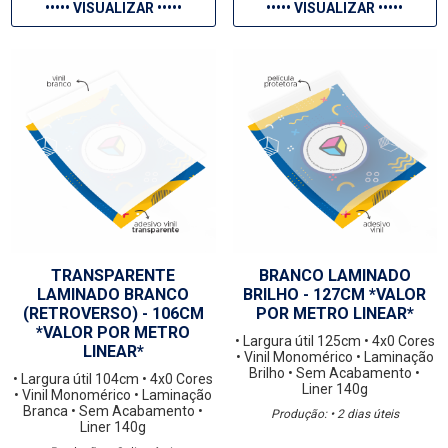
••••• VISUALIZAR •••••
••••• VISUALIZAR •••••
TRANSPARENTE
BRANCO LAMINADO
LAMINADO BRANCO
BRILHO - 127CM *VALOR
(RETROVERSO) - 106CM
POR METRO LINEAR*
*VALOR POR METRO
• Largura útil 125cm
• 4x0 Cores
LINEAR*
• Vinil Monomérico
• Laminação
Brilho
• Sem Acabamento
•
• Largura útil 104cm
• 4x0 Cores
Liner 140g
• Vinil Monomérico
• Laminação
Branca
• Sem Acabamento
•
Produção: • 2 dias úteis
Liner 140g