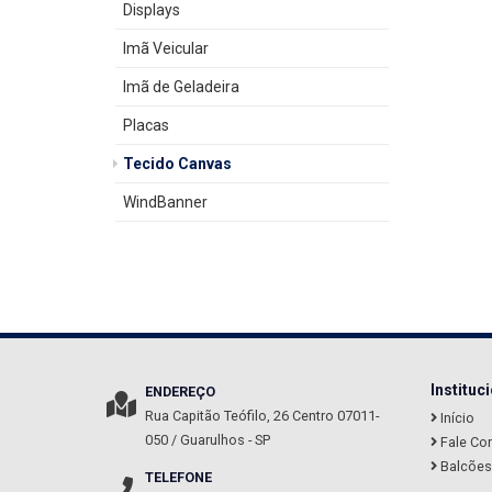
Displays
Imã Veicular
Imã de Geladeira
Placas
Tecido Canvas
WindBanner
Instituc
ENDEREÇO
Rua Capitão Teófilo, 26
Centro
07011-
Início
050
/
Guarulhos
- SP
Fale Co
Balcões 
TELEFONE