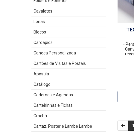
Folders e Folhetos
Cavaletes
Lonas
TE
Blocos
Cardápios
• Per
Canv
Caneca Personalizada
reve
Cartões de Visitas e Postais
Apostila
Catálogo
Cadernos e Agendas
Carteirinhas e Fichas
Crachá
Cartaz, Poster e Lambe Lambe