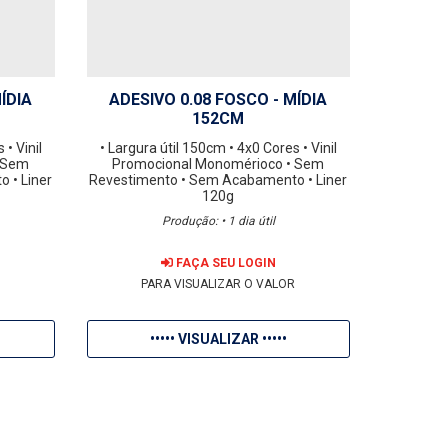
ÍDIA
ADESIVO 0.08 FOSCO - MÍDIA
152CM
s
• Vinil
• Largura útil 150cm
• 4x0 Cores
• Vinil
 Sem
Promocional Monomérioco
• Sem
to
• Liner
Revestimento
• Sem Acabamento
• Liner
120g
Produção: • 1 dia útil
FAÇA SEU LOGIN
R
PARA VISUALIZAR O VALOR
••••• VISUALIZAR •••••