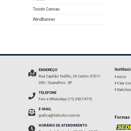
Tecido Canvas
WindBanner
Instituc
ENDEREÇO
Rua Capitão Teófilo, 26
Centro
07011-
Início
050
/
Guarulhos
- SP
Fale Co
Balcões 
TELEFONE
Fixo e WhatsApp (11) 2937-9772
E-MAIL
grafica@fullcolor.com.br
Formas 
HORÁRIO DE ATENDIMENTO