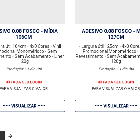
SIVO 0.08 FOSCO - MÍDIA
ADESIVO 0.08 FOSCO - M
106CM
127CM
ura útil 104cm
• 4x0 Cores
• Vinil
• Largura útil 125cm
• 4x0 Core
mocional Monomérioco
• Sem
Promocional Monomérioco
•
mento
• Sem Acabamento
• Liner
Revestimento
• Sem Acabamen
120g
120g
Produção: • 1 dia útil
Produção: • 1 dia útil
FAÇA SEU LOGIN
FAÇA SEU LOGIN
PARA VISUALIZAR O VALOR
PARA VISUALIZAR O VALO
••••• VISUALIZAR •••••
••••• VISUALIZAR •••••
1