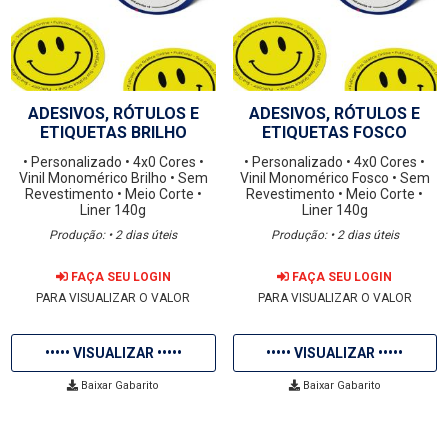
ADESIVOS, RÓTULOS E
ADESIVOS, RÓTULOS E
ETIQUETAS BRILHO
ETIQUETAS FOSCO
• Personalizado
• 4x0 Cores
•
• Personalizado
• 4x0 Cores
•
Vinil Monomérico Brilho
• Sem
Vinil Monomérico Fosco
• Sem
Revestimento
• Meio Corte
•
Revestimento
• Meio Corte
•
Liner 140g
Liner 140g
Produção: • 2 dias úteis
Produção: • 2 dias úteis
FAÇA SEU LOGIN
FAÇA SEU LOGIN
PARA VISUALIZAR O VALOR
PARA VISUALIZAR O VALOR
••••• VISUALIZAR •••••
••••• VISUALIZAR •••••
Baixar Gabarito
Baixar Gabarito