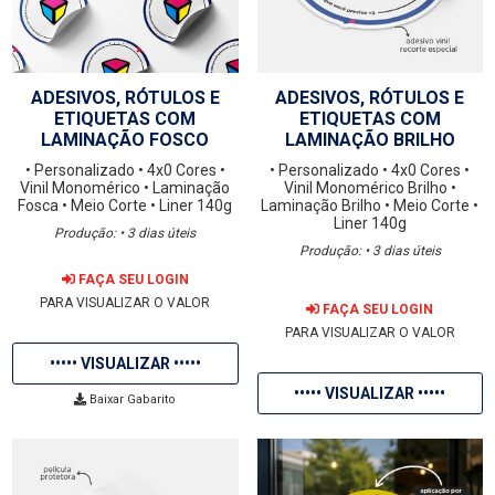
ADESIVOS, RÓTULOS E
ADESIVOS, RÓTULOS E
ETIQUETAS COM
ETIQUETAS COM
LAMINAÇÃO FOSCO
LAMINAÇÃO BRILHO
• Personalizado
• 4x0 Cores
•
• Personalizado
• 4x0 Cores
•
Vinil Monomérico
• Laminação
Vinil Monomérico Brilho
•
Fosca
• Meio Corte
• Liner 140g
Laminação Brilho
• Meio Corte
•
Liner 140g
Produção: • 3 dias úteis
Produção: • 3 dias úteis
FAÇA SEU LOGIN
PARA VISUALIZAR O VALOR
FAÇA SEU LOGIN
PARA VISUALIZAR O VALOR
••••• VISUALIZAR •••••
••••• VISUALIZAR •••••
Baixar Gabarito