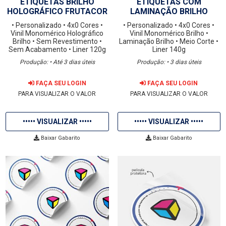
ETIQUETAS BRILHO
ETIQUETAS COM
HOLOGRÁFICO FRUTACOR
LAMINAÇÃO BRILHO
• Personalizado
• 4x0 Cores
•
• Personalizado
• 4x0 Cores
•
Vinil Monomérico Holográfico
Vinil Monomérico Brilho
•
Brilho
• Sem Revestimento
•
Laminação Brilho
• Meio Corte
•
Sem Acabamento
• Liner 120g
Liner 140g
Produção: • Até 3 dias úteis
Produção: • 3 dias úteis
FAÇA SEU LOGIN
FAÇA SEU LOGIN
PARA VISUALIZAR O VALOR
PARA VISUALIZAR O VALOR
••••• VISUALIZAR •••••
••••• VISUALIZAR •••••
Baixar Gabarito
Baixar Gabarito