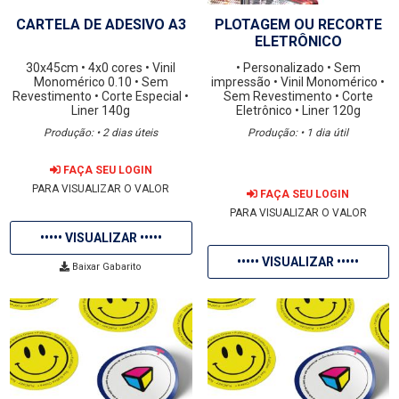
CARTELA DE ADESIVO A3
PLOTAGEM OU RECORTE
ELETRÔNICO
30x45cm
• 4x0 cores
• Vinil
• Personalizado
• Sem
Monomérico 0.10
• Sem
impressão
• Vinil Monomérico
•
Revestimento
• Corte Especial
•
Sem Revestimento
• Corte
Liner 140g
Eletrônico
• Liner 120g
Produção: • 2 dias úteis
Produção: • 1 dia útil
FAÇA SEU LOGIN
PARA VISUALIZAR O VALOR
FAÇA SEU LOGIN
PARA VISUALIZAR O VALOR
••••• VISUALIZAR •••••
••••• VISUALIZAR •••••
Baixar Gabarito